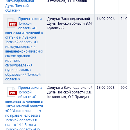
Законодательной
Автомонов, О.Г. Правдин
Думы Томской
области»
Проект закона
Депутат Законодательной
16.02.2026
24.02
Томской
Думы Томской области В.М.
области
«
О
Рулевский
внесении изменений в
статьи 6 и 7 Закона
Томской области «О
международных и
внешнеэкономических
связях органов
местного
самоуправления
муниципальных
образований Томской
области»
Проект закона
Депутаты Законодательной
13.02.2026
20.02
Томской
Думы Томской области О.В.
области
«
О
Козловская, О.Г. Правдин
внесении изменений в
Закон Томской области
«Об Уполномоченном
по правам человека в
Томской области» и
статью 14.1 Закона
Томской области «Об