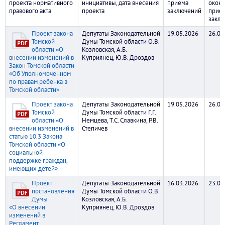
проекта нормативного
инициативы, дата внесения
приема
оконч
правового акта
проекта
заключений
прие
закл
Проект закона
Депутаты Законодательной
19.05.2026
26.05
Томской
Думы Томской области О.В.
области
«
О
Козловская, А.Б.
внесении изменений в
Куприянец, Ю.В. Дроздов
Закон Томской области
«Об Уполномоченном
по правам ребенка в
Томской области»
Проект закона
Депутаты Законодательной
19.05.2026
26.05
Томской
Думы Томской области Г.Г.
области
«
О
Немцева, Т.С. Славкина, Р.В.
внесении изменений в
Степичев
статью 10.3 Закона
Томской области «О
социальной
поддержке граждан,
имеющих детей»
Проект
Депутаты Законодательной
16.03.2026
23.03
постановления
Думы Томской области О.В.
Думы
Козловская, А.Б.
«О внесении
Куприянец, Ю.В. Дроздов
изменений в
Регламент