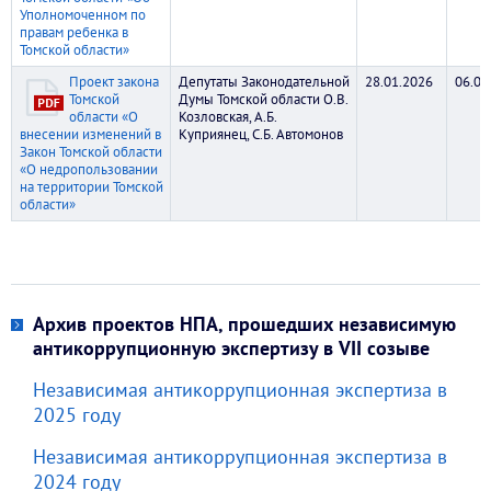
Уполномоченном по
правам ребенка в
Томской области»
Проект закона
Депутаты Законодательной
28.01.2026
06.02
Томской
Думы Томской области О.В.
области «О
Козловская, А.Б.
внесении изменений в
Куприянец, С.Б. Автомонов
Закон Томской области
«О недропользовании
на территории Томской
области»
Архив проектов НПА, прошедших независимую
антикоррупционную экспертизу в VII созыве
Независимая антикоррупционная экспертиза в
2025 году
Независимая антикоррупционная экспертиза в
2024 году