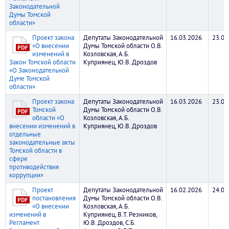
Законодательной
Думы Томской
области»
Проект закона
Депутаты Законодательной
16.03.2026
23.03
«О внесении
Думы Томской области О.В.
изменений в
Козловская, А.Б.
Закон Томской области
Куприянец, Ю.В. Дроздов
«О Законодательной
Думе Томской
области»
Проект закона
Депутаты Законодательной
16.03.2026
23.03
Томской
Думы Томской области О.В.
области «О
Козловская, А.Б.
внесении изменений в
Куприянец, Ю.В. Дроздов
отдельные
законодательные акты
Томской области в
сфере
противодействия
коррупции»
Проект
Депутаты Законодательной
16.02.2026
24.02
постановления
Думы Томской области О.В.
«О внесении
Козловская, А.Б.
изменений в
Куприянец, В.Т. Резников,
Регламент
Ю.В. Дроздов, С.Б.